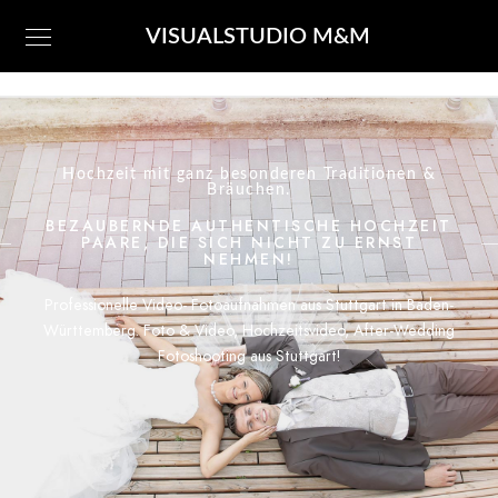
VISUALSTUDIO M&M
Hochzeit mit ganz besonderen Traditionen &
Bräuchen.
BEZAUBERNDE AUTHENTISCHE HOCHZEIT
PAARE, DIE SICH NICHT ZU ERNST
NEHMEN!
Professionelle Video- Fotoaufnahmen aus Stuttgart in Baden-
Württemberg. Foto & Video, Hochzeitsvideo, After-Wedding
Fotoshooting aus Stuttgart!